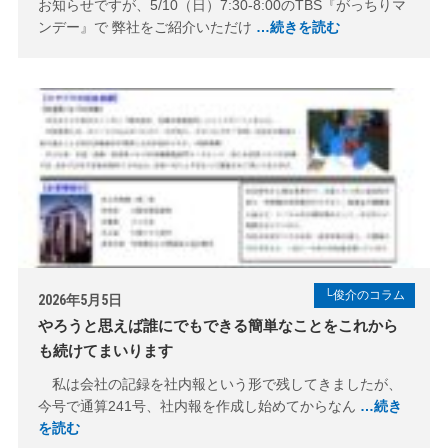
お知らせですが、5/10（日）7:30-8:00のTBS『がっちりマ
ンデー』で 弊社をご紹介いただけ
…続きを読む
└俊介のコラム
2026年5月5日
やろうと思えば誰にでもできる簡単なことをこれから
も続けてまいります
私は会社の記録を社内報という形で残してきましたが、
今号で通算241号、社内報を作成し始めてからなん
…続き
を読む