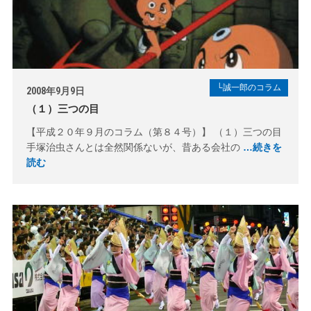
└誠一郎のコラム
2008年9月9日
（１）三つの目
【平成２０年９月のコラム（第８４号）】 （１）三つの目
手塚治虫さんとは全然関係ないが、昔ある会社の
…続きを
読む