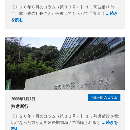
【Ｈ２０年８月のコラム（第８３号）】 １．阿波踊り 昨
年、取引先の社長さんから教えてもらって「眉山（
…続き
を読む
└誠一郎のコラム
2008年7月7日
熟慮断行
【Ｈ２０年７月のコラム（第８２号）】 １．熟慮断行 お世
話になった方が定年延長期間満了で退職されると
…続きを
読む