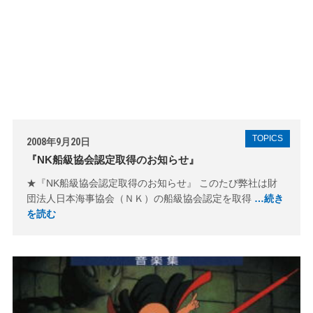
TOPICS
2008年9月20日
『NK船級協会認定取得のお知らせ』
★『NK船級協会認定取得のお知らせ』 このたび弊社は財
団法人日本海事協会（ＮＫ）の船級協会認定を取得
…続き
を読む