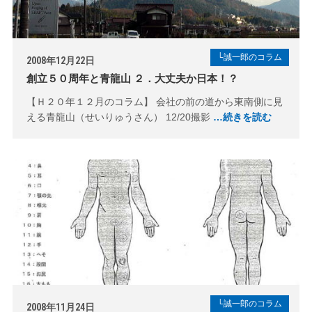
└誠一郎のコラム
2008年12月22日
創立５０周年と青龍山 ２．大丈夫か日本！？
【Ｈ２０年１２月のコラム】 会社の前の道から東南側に見
える青龍山（せいりゅうさん） 12/20撮影
…続きを読む
└誠一郎のコラム
2008年11月24日