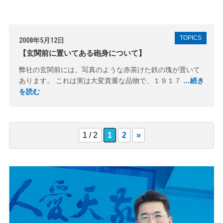
TOPICS
2008年5月12日
【玄関前に置いてある砲身について】
弊社の玄関前には、写真のような赤茶けた鉄の塊が置いて
あります。 これは実は大変貴重な品物で、１９１７
…続き
を読む
1 / 2
1
2
»