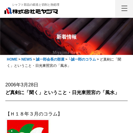
シャフト部品の鍛造と切削と熱処理
新着情報
Miyajima News
HOME
>
NEWS
>
誠一郎会長の部屋
>
└誠一郎のコラム
>
ど真剣に「聞
く」ということ・日光東照宮の「風水」
2006年3月28日
ど真剣に「聞く」ということ・日光東照宮の「風水」
【Ｈ１８年３月のコラム】