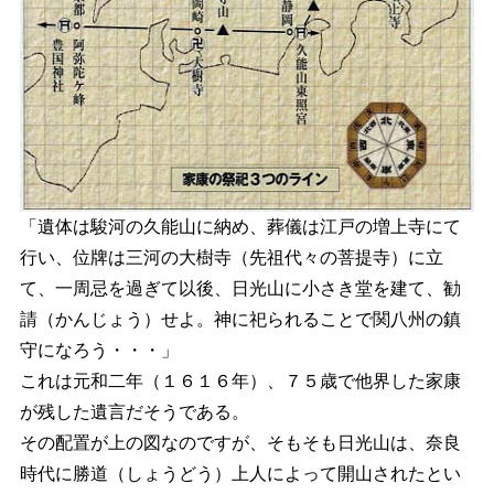
「遺体は駿河の久能山に納め、葬儀は江戸の増上寺にて
行い、位牌は三河の大樹寺（先祖代々の菩提寺）に立
て、一周忌を過ぎて以後、日光山に小さき堂を建て、勧
請（かんじょう）せよ。神に祀られることで関八州の鎮
守になろう・・・」
これは元和二年（１６１６年）、７５歳で他界した家康
が残した遺言だそうである。
その配置が上の図なのですが、そもそも日光山は、奈良
時代に勝道（しょうどう）上人によって開山されたとい