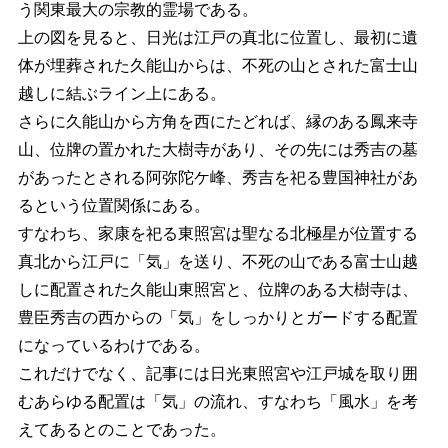
う関東最大の宗教的霊場である。
上の図を見ると、日光は江戸の真北に位置し、最初に遺
体が埋葬された久能山からは、不死の山とされた富士山
越しに結ぶライン上にある。
さらに久能山から方角を西にたどれば、縁のある鳳来寺
山、位牌の置かれた大樹寺があり、その先には秀吉の墓
があったとされる阿弥陀ケ峰、秀吉を祀る豊国神社があ
るという位置関係にある。
すなわち、家康を祀る東照宮は聖なる北極星が位置する
真北から江戸に「気」を送り、不死の山である富士山越
しに配置された久能山東照宮と、位牌のある大樹寺は、
豊臣秀吉の西からの「気」をしっかりとガードする配置
になっているわけである。
これだけでなく、記事には日光東照宮や江戸城を取り囲
むあらゆる配置は「気」の流れ、すなわち「風水」を考
えてあるとのことであった。