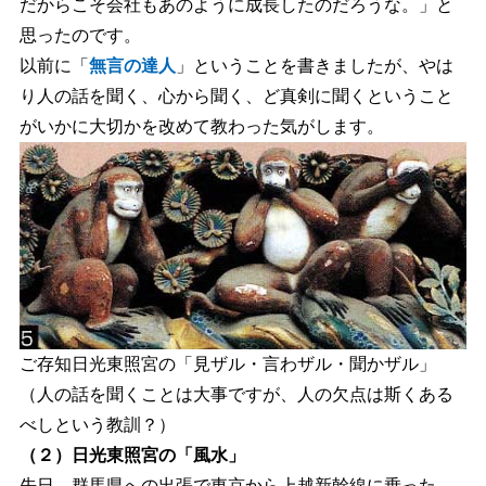
だからこそ会社もあのように成長したのだろうな。」と
思ったのです。
以前に「
無言の達人
」ということを書きましたが、やは
り人の話を聞く、心から聞く、ど真剣に聞くということ
がいかに大切かを改めて教わった気がします。
ご存知日光東照宮の「見ザル・言わザル・聞かザル」
（人の話を聞くことは大事ですが、人の欠点は斯くある
べしという教訓？）
（２）日光東照宮の「風水」
先日、群馬県への出張で東京から上越新幹線に乗った